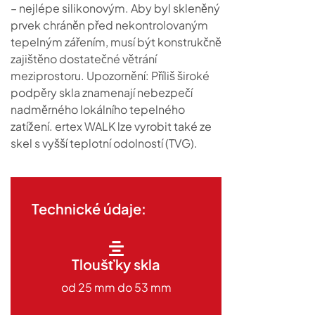
– nejlépe silikonovým. Aby byl skleněný
prvek chráněn před nekontrolovaným
tepelným zářením, musí být konstrukčně
zajištěno dostatečné větrání
meziprostoru. Upozornění: Příliš široké
podpěry skla znamenají nebezpečí
nadměrného lokálního tepelného
zatížení. ertex WALK lze vyrobit také ze
skel s vyšší teplotní odolností (TVG).
Technické údaje:
Tloušťky skla
od 25 mm do 53 mm