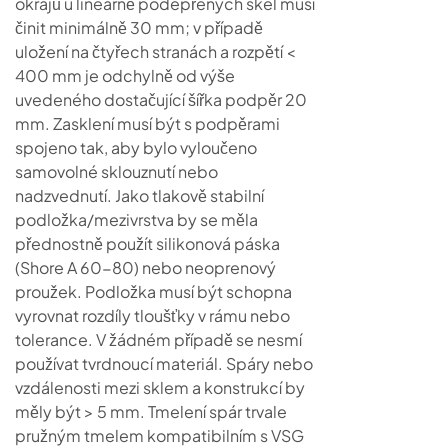
okrajů u lineárně podepřených skel musí
činit minimálně 30 mm; v případě
uložení na čtyřech stranách a rozpětí <
400 mm je odchylně od výše
uvedeného dostačující šířka podpěr 20
mm. Zasklení musí být s podpěrami
spojeno tak, aby bylo vyloučeno
samovolné sklouznutí nebo
nadzvednutí. Jako tlakově stabilní
podložka/mezivrstva by se měla
přednostně použít silikonová páska
(Shore A 60-80) nebo neoprenový
proužek. Podložka musí být schopna
vyrovnat rozdíly tloušťky v rámu nebo
tolerance. V žádném případě se nesmí
používat tvrdnoucí materiál. Spáry nebo
vzdálenosti mezi sklem a konstrukcí by
měly být > 5 mm. Tmelení spár trvale
pružným tmelem kompatibilním s VSG