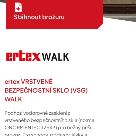
Stáhnout brožuru
ertex VRSTVENÉ
BEZPEČNOSTNÍ SKLO (VSG)
WALK
Pochozí vodorovné zasklení z
vrstveného bezpečnostního skla (norma
ÖNORM EN ISO 12543) pro běžný pěší
provoz. Pro schody, podesty, lávky a