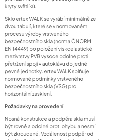
kryty světlíků.
Sklo ertex WALK se vyrábí minimálně ze
dvou tabulí, které se v normovaném
procesu výroby vrstveného
bezpečnostního skla (norma ÖNORM
EN 14449) po položení viskoelastické
mezivrstvy PVB vysoce odolné proti
přetržení spojí v autoklávu do jedné
pevné jednotky. ertex WALK splňuje
normované podmínky vrstveného
bezpečnostního skla (VSG) pro
horizontální zasklení.
Požadavky na provedení
Nosná konstrukce a podpěra skla musí
být rovné a odolné proti ohybu a nesmí
být zkroucené. Vzdálenost podpěr od