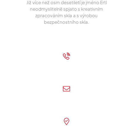
Již více než osm desetiletí je jméno Ertl
neodmyslitelně spjato s kreativním
zpracováním skla a s výrobou
bezpečnostního skla.
Impressum
|
Ochrana osobních údajů
+43 7472 62700
Zavolejte nám!
info@ertl-glas.at
Napište nám!
Franz Kollmann Straße 3, 3300