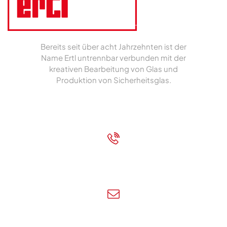
Bereits seit über acht Jahrzehnten ist der
Name Ertl untrennbar verbunden mit der
kreativen Bearbeitung von Glas und
Produktion von Sicherheitsglas.
Impressum
|
Datenschutz
+43 7472 62700
Rufen Sie uns an!
info@ertl-glas.at
Schreiben Sie uns!