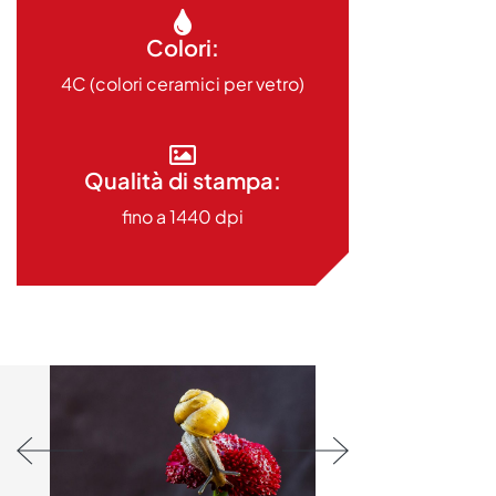
Colori:
4C (colori ceramici per vetro)
Qualità di stampa:
fino a 1440 dpi