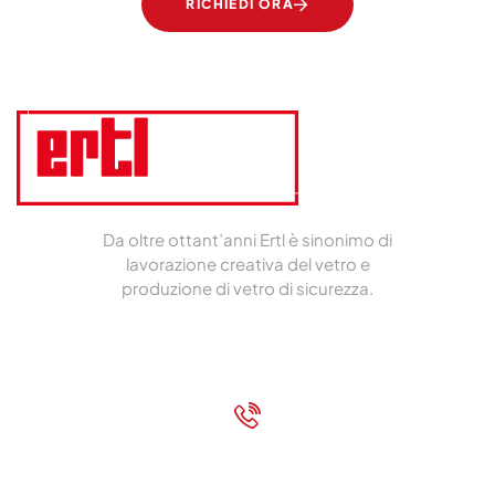
RICHIEDI ORA
Da oltre ottant’anni Ertl è sinonimo di
lavorazione creativa del vetro e
produzione di vetro di sicurezza.
Impressum
|
Datenschutz
+43 7472 62700
Chiamaci!