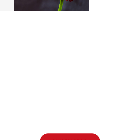
I TUOI SOGNI CON NOI DIVENTANO
REALTÀ.
Eleganza trasparente.
Vetri firmati Ertl Glas.