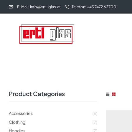
E-Mail: info@ertl-glas.at
Telefon: +43 7472 62700
Product Categories
Accessories
(6)
Clothing
(7)
Hoodies
(7)