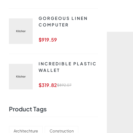
GORGEOUS LINEN
COMPUTER
$
919.59
INCREDIBLE PLASTIC
WALLET
$
319.82
$
892.07
Product Tags
Architechture
Construction