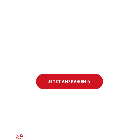
SIE TRÄUMEN, WIR SETZEN UM
ransparente Elegan
Gläser von Ertl Glas
JETZT ANFRAGEN
+43 7472 62700