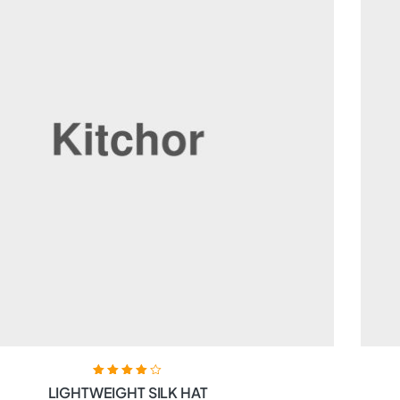
Bewertet mit
LIGHTWEIGHT SILK HAT
4.00
von 5