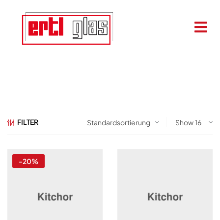
FILTER
Show
-20%