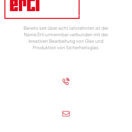
Bereits seit über acht Jahrzehnten ist der
Name Ertl untrennbar verbunden mit der
kreativen Bearbeitung von Glas und
Produktion von Sicherheitsglas.
Impressum
|
Datenschutz
+43 7472 62700
Rufen Sie uns an!
info@ertl-glas.at
Schreiben Sie uns!