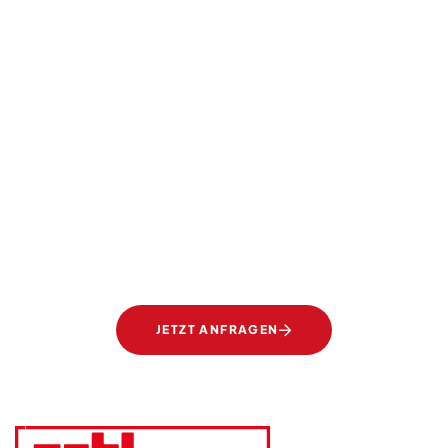
SIE TRÄUMEN, WIR SETZEN UM
Transparente Eleganz.
Gläser von Ertl Glas.
JETZT ANFRAGEN