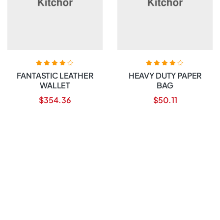
Bewertet mit
Bewertet mit
FANTASTIC LEATHER
HEAVY DUTY PAPER
4.20
von 5
4.20
von 5
WALLET
BAG
$
354.36
$
50.11
PRODUKT
IN DEN
KAUFEN
WARENKORB