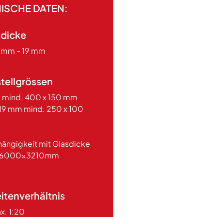
ISCHE DATEN:
sdicke
3 mm - 19 mm
tellgrössen
 mind. 400 x 150 mm
 19 mm mind. 250 x 100
hängigkeit mit Glasdicke
 6000x3210mm
itenverhältnis
x. 1:20