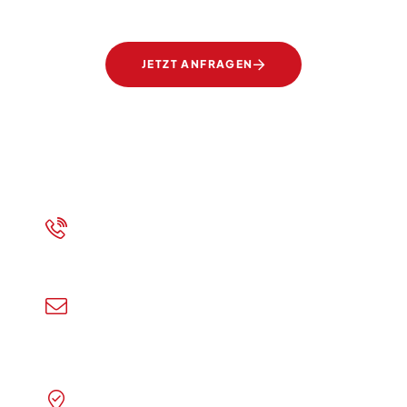
JETZT ANFRAGEN
+43 7472 62700
Rufen Sie uns an!
info@ertl-glas.at
Schreiben Sie uns!
Franz Kollmann Straße 3, A-
3300 Amstetten