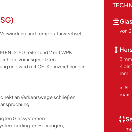
TECHN
ESG)
Gla
von 
, Verwindung und Temperaturwechsel
Hers
 EN 12150 Teile 1 und 2 mit WPK
3 mm
slich die vorausgesetzten
4 bis
ung und wird mit CE-Kennzeichnung in
mm
in Ab
max.
direkt an Verkehrswege schließen
eanspruchung
stigten Glassystemen
Se
 systembedingten Bohrungen,
ma