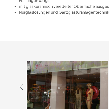
Fräsungen u.dgl.
mit glaskeramisch veredelter Oberfläche ausge
Nurglaslösungen und Ganzglastüranlagentechni