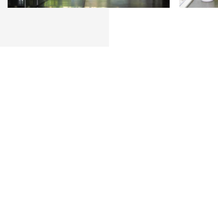
SIE TRÄUMEN, WIR SETZEN UM
ransparente Elegan
Gläser von Ertl Glas