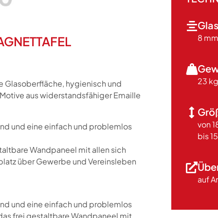
Gla
8 m
MAGNETTAFEL
Gew
23 kg
te Glasoberfläche, hygienisch und
r Motive aus widerstandsfähiger Emaille
Grö
von 
and und eine einfach und problemlos
bis 
staltbare Wandpaneel mit allen sich
splatz über Gewerbe und Vereinsleben
Übe
auf A
and und eine einfach und problemlos
 das frei gestaltbare Wandpaneel mit