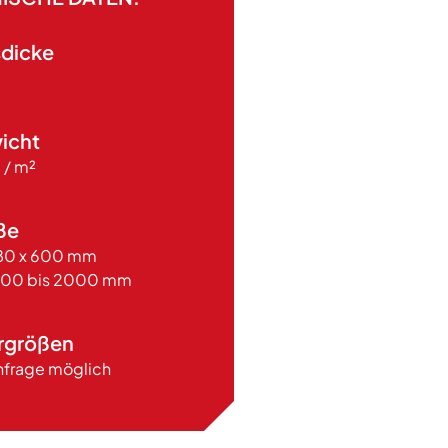
sdicke
m
icht
 / m²
ße
180 x 600 mm
1500 bis 2000 mm
rgrößen
nfrage möglich