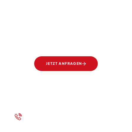
SIE TRÄUMEN, WIR SETZEN UM
ransparente Elegan
Gläser von Ertl Glas
JETZT ANFRAGEN
+43 7472 62700
Rufen Sie uns an!