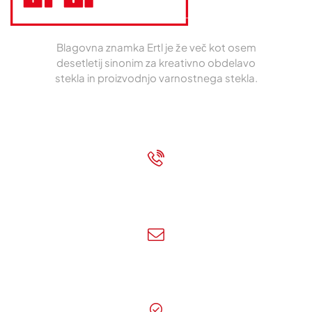
Blagovna znamka Ertl je že več kot osem
desetletij sinonim za kreativno obdelavo
stekla in proizvodnjo varnostnega stekla.
O podjetju
|
Varstvo podatkov
+43 7472 62700
Pokličite nas!
info@ertl-glas.at
Pišite nam!