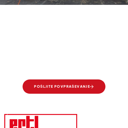
URESNIČUJEMO VAŠE SANJE
Prosojna eleganca.
Stekla Ertl-Glas.
POŠLJITE POVPRAŠEVANJE