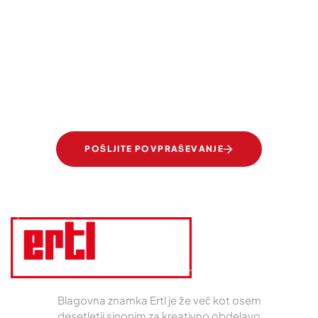
URESNIČUJEMO VAŠE SANJE
Prosojna eleganca.
Stekla Ertl-Glas.
POŠLJITE POVPRAŠEVANJE
Blagovna znamka Ertl je že več kot osem
desetletij sinonim za kreativno obdelavo