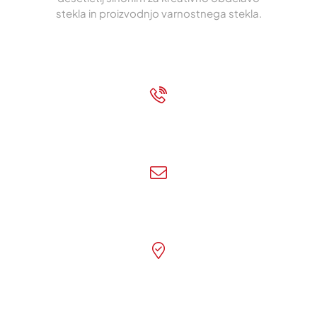
stekla in proizvodnjo varnostnega stekla.
O podjetju
|
Varstvo podatkov
+43 7472 62700
Pokličite nas!
info@ertl-glas.at
Pišite nam!
Franz Kollmann Straße 3, A-3300
Amstetten